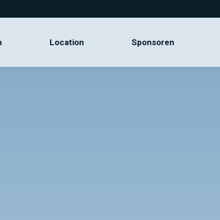
mm
Location
Sponsoren
m
Location
Sponsoren