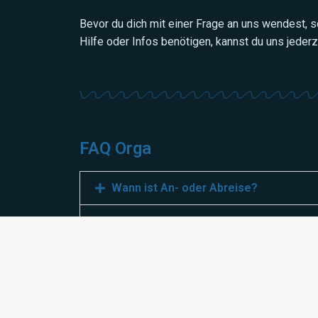
Bevor du dich mit einer Frage an uns wendest, 
Hilfe oder Infos benötigen, kannst du uns jederz
FAQ Orga
Wann ist An- oder Abreise?
Wann startet und endet das Program
Muss ich ein Brevet zum Freitauchen 
Wo feiern wir das 25. Jubiläum?